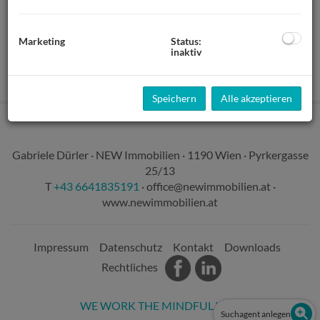
Verfügbare Einh.
Flächen
Zimmer
Marketing
Status:
inaktiv
3
53,5 m² - 86,97 m²
2 - 3,5
Speichern
Alle akzeptieren
Gabriele Dürler · NEW Immobilien · 1190 Wien · Pyrkergasse
25/13
T
+43 6641835191
·
office@newimmobilien.at
·
www.newimmobilien.at
Impressum
Datenschutz
Kontakt
Downloads
Rechtliches
WE WORK THE MINDFUL WAY
Suchagent anlegen