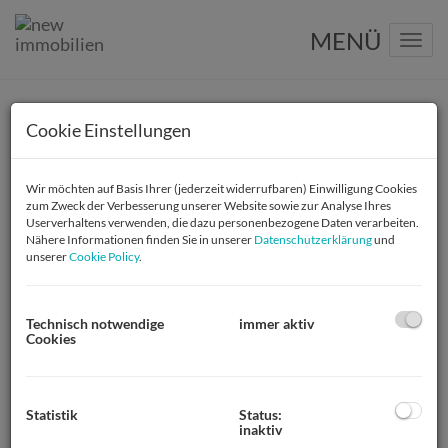
Navig
Cookie Einstellungen
Projekte
Wir möchten auf Basis Ihrer (jederzeit widerrufbaren) Einwilligung Cookies
zum Zweck der Verbesserung unserer Website sowie zur Analyse Ihres
Userverhaltens verwenden, die dazu personenbezogene Daten verarbeiten.
Nähere Informationen finden Sie in unserer
Datenschutzerklärung
und
unserer
Cookie Policy
.
MODERN WOHNEN MIT
Technisch notwendige
immer aktiv
Cookies
ALTBAUFLAIR - URBAN IN GRÜNER
UMGEBUNG
1200 Wien,Brigittenau
Statistik
Status:
inaktiv
1.668,96 € - 2.390,16 €