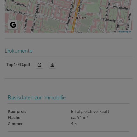
Tiles ©
basemap.at
Dokumente
Top1-EG.pdf
Basisdaten zur Immobilie
Kaufpreis
Erfolgreich verkauft
2
Fläche
ca. 91 m
Zimmer
4,5