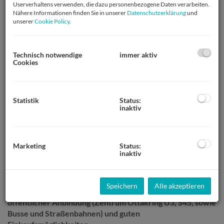
Userverhaltens verwenden, die dazu personenbezogene Daten verarbeiten.
Nähere Informationen finden Sie in unserer
Datenschutzerklärung
und
unserer
Cookie Policy
.
Technisch notwendige
immer aktiv
Cookies
Statistik
Status:
inaktiv
Marketing
Status:
inaktiv
Beschreibung
Speichern
Alle akzeptieren
15 freifinanzierte Neubauwohnungen, mit hervorragender
öffentlicher Anbindung (Zentrum Ottakring U3, S45, sowie
Busse und Straßenbahnen) und guten