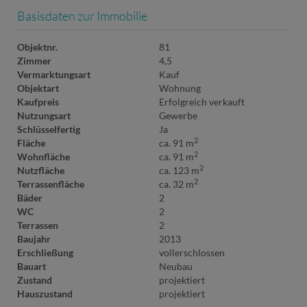
Basisdaten zur Immobilie
Objektnr.
81
Zimmer
4,5
Vermarktungsart
Kauf
Objektart
Wohnung
Kaufpreis
Erfolgreich verkauft
Nutzungsart
Gewerbe
Schlüsselfertig
Ja
2
Fläche
ca. 91 m
2
Wohnfläche
ca. 91 m
2
Nutzfläche
ca. 123 m
2
Terrassenfläche
ca. 32 m
Bäder
2
WC
2
Terrassen
2
Baujahr
2013
Erschließung
vollerschlossen
Bauart
Neubau
Zustand
projektiert
Hauszustand
projektiert