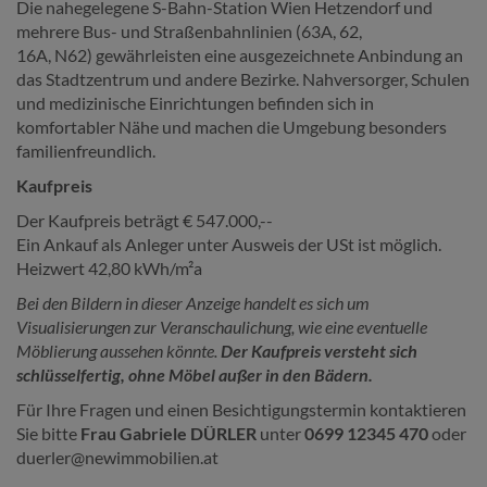
Die nahegelegene S-Bahn-Station Wien Hetzendorf und
mehrere Bus- und Straßenbahnlinien (
63A, 62,
16A, N62)
gewährleisten eine ausgezeichnete Anbindung an
das Stadtzentrum und andere Bezirke. Nahversorger, Schulen
und medizinische Einrichtungen befinden sich in
komfortabler Nähe und machen die Umgebung besonders
familienfreundlich.
Kaufpreis
Der Kaufpreis beträgt €
547.000
,--
Ein Ankauf als Anleger unter Ausweis der USt ist möglich.
Heizwert 42,80 kWh/m²a
Bei den Bildern in dieser Anzeige handelt es sich um
Visualisierungen zur Veranschaulichung, wie eine eventuelle
Möblierung aussehen könnte.
Der Kaufpreis versteht sich
schlüsselfertig, ohne Möbel außer in den Bädern.
Für Ihre Fragen und einen Besichtigungstermin kontaktieren
Sie bitte
Frau Gabriele DÜRLER
unter
0699 12345 470
oder
duerler@newimmobilien.at