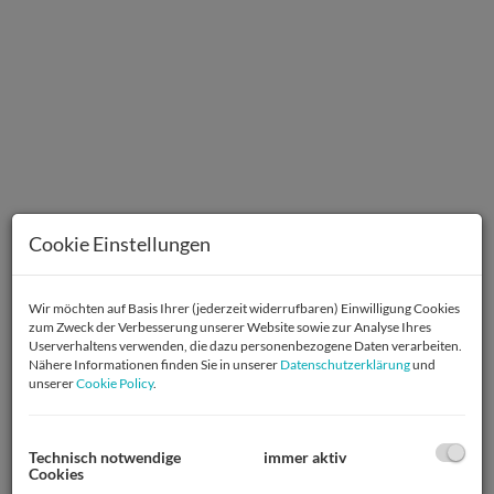
Cookie Einstellungen
Wir möchten auf Basis Ihrer (jederzeit widerrufbaren) Einwilligung Cookies
zum Zweck der Verbesserung unserer Website sowie zur Analyse Ihres
Userverhaltens verwenden, die dazu personenbezogene Daten verarbeiten.
Nähere Informationen finden Sie in unserer
Datenschutzerklärung
und
Beschreibung
unserer
Cookie Policy
.
Selten. Anspruchsvoll. Für Kenner.
Das außergewöhnliche Projekt nahe Schloss Schönbrunn
Technisch notwendige
immer aktiv
Cookies
umfasst drei exklusive Dachgeschossresidenzen und setzt