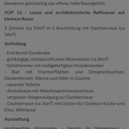
bewahren gleichzeitig das offene, helle Raumgefühl.
TOP 15 - Luxus und architektonische Raffinesse auf
kleinem Raum
2 Zimmer (ca 55m²) in S Ausrichtung mit Dachterrasse (ca
36m²)
Aufteilung
- Entrée mit Garderobe
- großzügige, lichtdurchflutete Wohnküche (ca 30m²)
- Schlafzimmer mit maßgefertigten Holzelementen
- Bad mit Marmorflächen und Designerleuchten,
Deckenfenster, Wanne und Walk-In Dusche
- separate Toilette
- Abstellraum mit Waschmaschinenanschluss
- verglaster Stiegenaufgang zur Dachterrasse
- Dachterrasse (ca 36m²) mit Option für Outdoor Küche und
Kino, Whirlpool
Ausstattung
Hochwertige Materialien - bereits im Stiegenhaus -