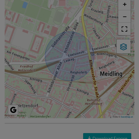
+
−
Tiles ©
basemap.at
Download Expose