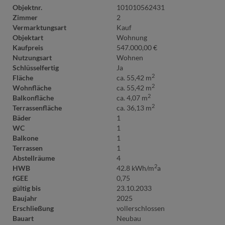
Objektnr.
101010562431
Zimmer
2
Vermarktungsart
Kauf
Objektart
Wohnung
Kaufpreis
547.000,00 €
Nutzungsart
Wohnen
Schlüsselfertig
Ja
2
Fläche
ca. 55,42 m
2
Wohnfläche
ca. 55,42 m
2
Balkonfläche
ca. 4,07 m
2
Terrassenfläche
ca. 36,13 m
Bäder
1
WC
1
Balkone
1
Terrassen
1
Abstellräume
4
2
HWB
42.8 kWh/m
a
fGEE
0,75
gültig bis
23.10.2033
Baujahr
2025
Erschließung
vollerschlossen
Bauart
Neubau