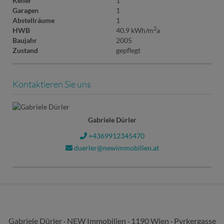
Keller
1
Garagen
1
Abstellräume
1
2
HWB
40.9 kWh/m
a
Baujahr
2005
Zustand
gepflegt
Kontaktieren Sie uns
Gabriele Dürler
+4369912345470
duerler@newimmobilien.at
Gabriele Dürler · NEW Immobilien · 1190 Wien · Pyrkergasse