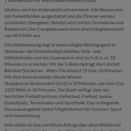
1 Abstellraum mit Waschmaschinenanschluss
Weiters wird ein Kellerabteil mitvermietet. Alle Räume sind
mit Parkettböden ausgestattet und die Zimmer werden
unmöbliert übergeben. Beheizt wird mittels Fernwärme und
Radiatoren. Der Energieausweis weist eine Energiekennzahl
von 40,9 kWh aus.
Die Mietwohnung liegt in einer ruhigen Wohngegend in
Stockerau: die Einkaufsmöglichkeiten, Volk- und
Mittelschulen und das Gymnasium sind zu Fuß in ca. 10
Minuten zu erreichen. Mit der S-Bahn beträgt die Fahrzeit
Bahnhof Stockerau - Wien-Floridsdorf 15 bzw. 26 Minuten.
Mit dem Auto erreichen Sie die Wiener
Stadtgrenze Strebersdorf (A22) in 20 Minuten, die Uno-City
1220 Wien in 30 Minuten. Die Stadt verfügt über ein
herrliches Freizeitzentrum, Hallenbad, Freibad, Sauna,
Eislaufplatz, Tennishallen und Sporthalle. Das umliegende
Donauauengebiet bietet Möglichkeiten für Outdoor-Sport
und Naherholung.
Bitte stellen sie eine schriftliche Anfrage über diese Website mit