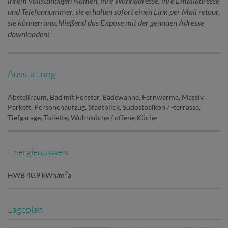
ihrem vollständigen Namen, ihre Wohnadresse, ihre Emailadresse
und Telefonnummer, sie erhalten sofort einen Link per Mail retour,
sie können anschließend das Expose mit der genauen Adresse
downloaden!
Ausstattung
Abstellraum
Bad mit Fenster
Badewanne
Fernwärme
Massiv
Parkett
Personenaufzug
Stadtblick
Südostbalkon / -terrasse
Tiefgarage
Toilette
Wohnküche / offene Küche
Energieausweis
2
HWB
40.9 kWh/m
a
Lageplan