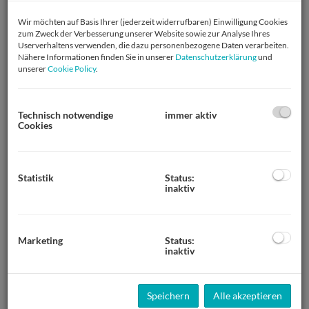
Wir möchten auf Basis Ihrer (jederzeit widerrufbaren) Einwilligung Cookies
zum Zweck der Verbesserung unserer Website sowie zur Analyse Ihres
Userverhaltens verwenden, die dazu personenbezogene Daten verarbeiten.
Nähere Informationen finden Sie in unserer
Datenschutzerklärung
und
unserer
Cookie Policy
.
Technisch notwendige
immer aktiv
Cookies
Statistik
Status:
inaktiv
Marketing
Status:
Beschreibung
inaktiv
STIMMUNGSHOCH - helle 3 Zimmer mit Loggia und
Speichern
Alle akzeptieren
Tiefgaragenplatz