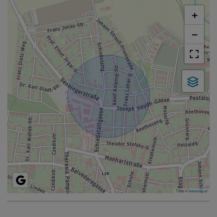
+
−
Tiles ©
basemap.at