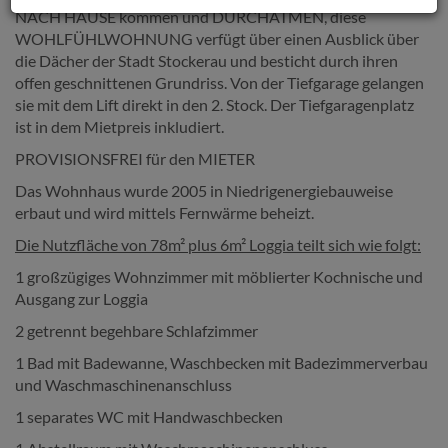
NACH HAUSE kommen und DURCHATMEN, diese
WOHLFÜHLWOHNUNG verfügt über einen Ausblick über
die Dächer der Stadt Stockerau und besticht durch ihren
offen geschnittenen Grundriss. Von der Tiefgarage gelangen
sie mit dem Lift direkt in den 2. Stock. Der Tiefgaragenplatz
ist in dem Mietpreis inkludiert.
PROVISIONSFREI für den MIETER
Das Wohnhaus wurde 2005 in Niedrigenergiebauweise
erbaut und wird mittels Fernwärme beheizt.
Die Nutzfläche von 78m² plus 6m² Loggia teilt sich wie folgt:
1 großzügiges Wohnzimmer mit möblierter Kochnische und
Ausgang zur Loggia
2 getrennt begehbare Schlafzimmer
1 Bad mit Badewanne, Waschbecken mit Badezimmerverbau
und Waschmaschinenanschluss
1 separates WC mit Handwaschbecken