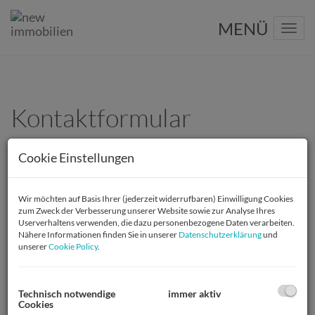
Navig
Kontaktformular
E-Mail
Cookie Einstellungen
Wir möchten auf Basis Ihrer (jederzeit widerrufbaren) Einwilligung Cookies
Anrede
zum Zweck der Verbesserung unserer Website sowie zur Analyse Ihres
Userverhaltens verwenden, die dazu personenbezogene Daten verarbeiten.
Nähere Informationen finden Sie in unserer
Datenschutzerklärung
und
unserer
Cookie Policy
.
Vorname
Technisch notwendige
immer aktiv
Cookies
Nachname